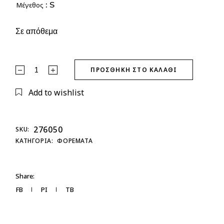
: S
Μέγεθος
Σε απόθεμα
Φόρεμα Rip Κοντό quantity
ΠΡΟΣΘΉΚΗ ΣΤΟ ΚΑΛΆΘΙ
Add to wishlist
276050
SKU:
ΚΑΤΗΓΟΡΊΑ:
ΦΟΡΕΜΑΤΑ
Share:
FB
PI
TB