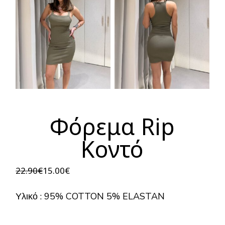
Φόρεμα Rip
Κοντό
22.90
€
15.00
€
Original
Η
price
τρέχουσα
was:
τιμή
Υλικό : 95% COTTON 5% ELASTAN
22.90€.
είναι:
15.00€.