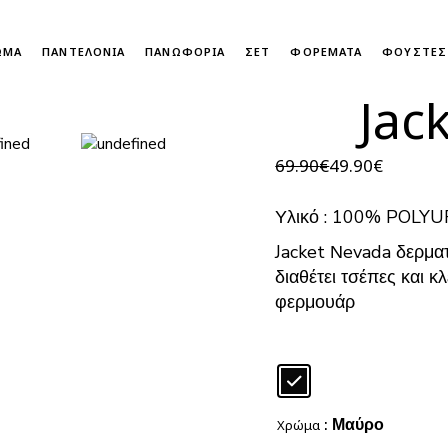
ΩΜΑ
ΠΑΝΤΕΛΟΝΙΑ
ΠΑΝΩΦΟΡΙΑ
ΣΕΤ
ΦΟΡΕΜΑΤΑ
ΦΟΥΣΤΕΣ
Jac
ΒΕΡΜΟΥΔΕΣ – ΣΟΡΤΣ
ΜΠΟΥΦΑΝ-ΠΑΛΤΟ
69.90
€
49.90
€
ΤΖΙΝ
ΠΛΕΚΤΑ
Original
Η
price
τρέχουσα
ΥΦΑΣΜΑΤΙΝΑ ΚΑΙ ΑΛΛΑ
ΣΑΚΑΚΙΑ
was:
τιμή
Υλικό : 100% POL
69.90€.
είναι:
ΦΟΥΤΕΡ
49.90€.
Jacket Νevada δερμα
ΓΟΥΝΕΣ
διαθέτει τσέπες και κ
φερμουάρ
: Μαύρο
Χρώμα