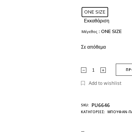
ONE SIZE
Εκκαθάριση
: ONE SIZE
Μέγεθος
Σε απόθεμα
Jacket Nevada quantity
ΠΡ
Add to wishlist
PU6646
SKU:
ΚΑΤΗΓΟΡΊΕΣ:
ΜΠΟΥΦΑΝ-Π