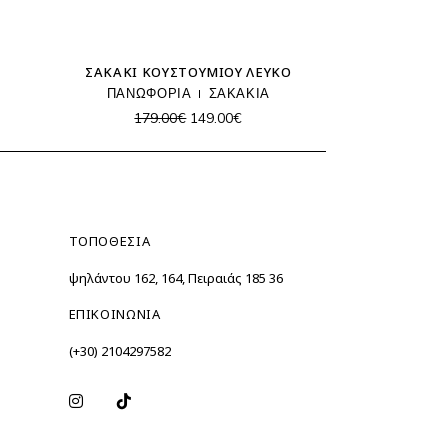
SALE
ΣΑΚΆΚΙ ΚΟΥΣΤΟΥΜΙΟΎ ΛΕΥΚΌ
ΠΑΝΩΦΟΡΙΑ
ΣΑΚΑΚΙΑ
Original
Η
179.00
€
149.00
€
υσα
price
τρέχουσα
was:
τιμή
179.00€.
είναι:
.
149.00€.
ΤΟΠΟΘΕΣΙΑ
Ὑψηλάντου 162, 164, Πειραιάς 185 36
ΕΠΙΚΟΙΝΩΝΙΑ
(+30) 2104297582