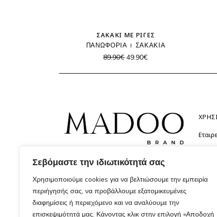
SALE
SAL
ΣΑΚΆΚΙ ΜΕ ΡΊΓΕΣ
ΠΑΝΩΦΟΡΙΑ
ΣΑΚΑΚΙΑ
Original
Η
89.90
€
49.90
€
price
τρέχουσα
was:
τιμή
89.90€.
είναι:
49.90€.
ΧΡΗΣ
Εταιρε
Λογαρ
Σεβόμαστε την ιδιωτικότητά σας
Απελευθέρωσε το στυλ σου με
Αγαπ
τολμηρές επιλογές και ανακάλυψε
Επικο
Χρησιμοποιούμε cookies για να βελτιώσουμε την εμπειρία
τι σου ταιριάζει.
περιήγησής σας, να προβάλλουμε εξατομικευμένες
διαφημίσεις ή περιεχόμενο και να αναλύουμε την
επισκεψιμότητά μας. Κάνοντας κλικ στην επιλογή «Αποδοχή