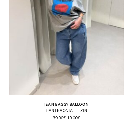
JEAN BAGGY BALLOON
ΠΑΝΤΕΛΟΝΙΑ
ΤΖΙΝ
Original
Η
39.90
€
19.00
€
price
τρέχουσα
was:
τιμή
39.90€.
είναι: