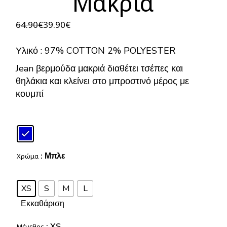
Μακριά
64.90
€
39.90
€
Original
Η
price
τρέχουσα
was:
τιμή
Υλικό : 97% COTTON 2% POLYESTER
64.90€.
είναι:
39.90€.
Jean βερμούδα μακριά διαθέτει τσέπες και
θηλάκια και κλείνει στο μπροστινό μέρος με
κουμπί
: Μπλε
Χρώμα
XS
S
M
L
Εκκαθάριση
: XS
Μέγεθος