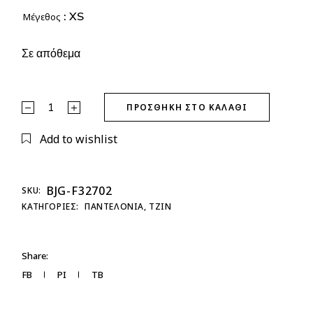
: XS
Μέγεθος
Σε απόθεμα
Jean Dark Blue Καμπάνα quantity
ΠΡΟΣΘΉΚΗ ΣΤΟ ΚΑΛΆΘΙ
Add to wishlist
BJG-F32702
SKU:
ΚΑΤΗΓΟΡΊΕΣ:
ΠΑΝΤΕΛΟΝΙΑ
,
ΤΖΙΝ
Share:
FB
PI
TB