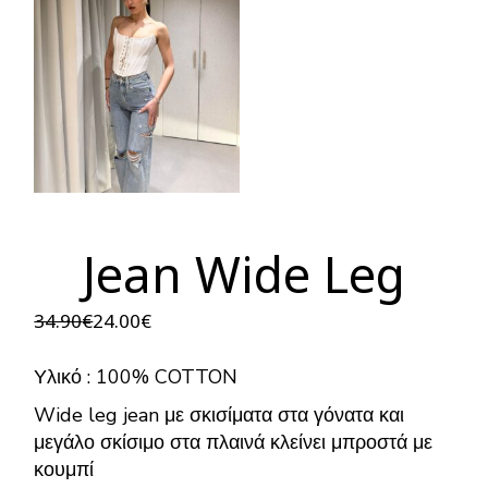
Jean Wide Leg
34.90
€
24.00
€
Original
Η
price
τρέχουσα
was:
τιμή
Υλικό : 100% COTTON
34.90€.
είναι:
24.00€.
Wide leg jean με σκισίματα στα γόνατα και
μεγάλο σκίσιμο στα πλαινά κλείνει μπροστά με
κουμπί