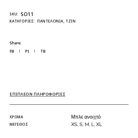
SO11
SKU:
ΚΑΤΗΓΟΡΊΕΣ:
ΠΑΝΤΕΛΟΝΙΑ
,
ΤΖΙΝ
Share:
FB
PI
TB
ΕΠΙΠΛΈΟΝ ΠΛΗΡΟΦΟΡΊΕΣ
Μπλε ανοιχτό
ΧΡΏΜΑ
XS, S, M, L, XL
ΜΈΓΕΘΟΣ