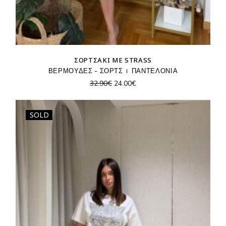
ΣΟΡΤΣΆΚΙ ΜΕ STRASS
ΒΕΡΜΟΥΔΕΣ - ΣΟΡΤΣ
ΠΑΝΤΕΛΟΝΙΑ
Original
Η
32.90
€
24.00
€
price
τρέχουσα
was:
τιμή
32.90€.
είναι:
24.00€.
SOLD