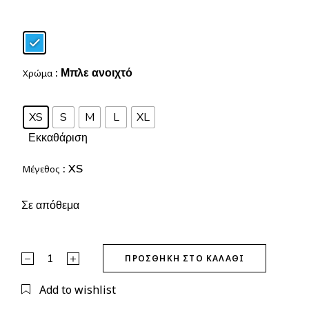
: Μπλε ανοιχτό
Χρώμα
XS
S
M
L
XL
Εκκαθάριση
: XS
Μέγεθος
Σε απόθεμα
Jean Wide Leg quantity
ΠΡΟΣΘΉΚΗ ΣΤΟ ΚΑΛΆΘΙ
Add to wishlist