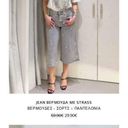
JEAN ΒΕΡΜΟΎΔΑ ΜΕ STRASS
ΒΕΡΜΟΥΔΕΣ - ΣΟΡΤΣ
ΠΑΝΤΕΛΟΝΙΑ
Original
Η
59.90
€
29.90
€
price
τρέχουσα
was:
τιμή
59.90€.
είναι: