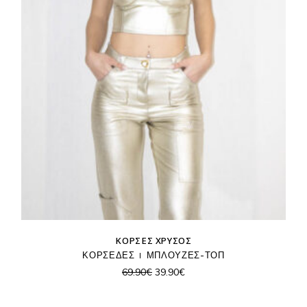
ΚΟΡΣΈΣ ΧΡΥΣΌΣ
ΚΟΡΣΕΔΕΣ
ΜΠΛΟΥΖΕΣ-ΤΟΠ
Original
Η
69.90
€
39.90
€
price
τρέχουσα
was:
τιμή
69.90€.
είναι: