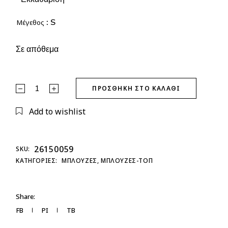
: S
Μέγεθος
Σε απόθεμα
Μπλούζα Τουνίκ με Ανοιχτό Ντεκολτέ quantity
ΠΡΟΣΘΉΚΗ ΣΤΟ ΚΑΛΆΘΙ
Add to wishlist
26150059
SKU:
ΚΑΤΗΓΟΡΊΕΣ:
ΜΠΛΟΥΖΕΣ
,
ΜΠΛΟΥΖΕΣ-ΤΟΠ
Share:
FB
PI
TB