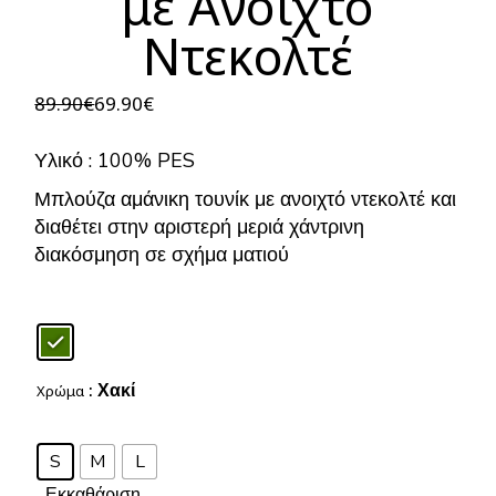
με Ανοιχτό
Ντεκολτέ
89.90
€
69.90
€
Original
Η
price
τρέχουσα
was:
τιμή
Υλικό : 100% PES
89.90€.
είναι:
69.90€.
Μπλούζα αμάνικη τουνίκ με ανοιχτό ντεκολτέ και
διαθέτει στην αριστερή μεριά χάντρινη
διακόσμηση σε σχήμα ματιού
: Χακί
Χρώμα
S
M
L
Εκκαθάριση