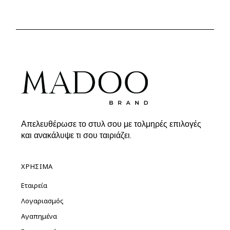
price
τρέχουσα
was:
τιμή
24.90€.
είναι:
19.90€.
Απελευθέρωσε το στυλ σου με τολμηρές επιλογές
και ανακάλυψε τι σου ταιριάζει.
ΧΡΗΣΙΜΑ
Εταιρεία
Λογαριασμός
Αγαπημένα