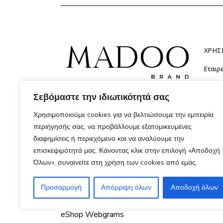
was:
τιμή
79.90€.
είναι:
49.90€.
ΧΡΗΣ
Εταιρε
Λογαρ
Σεβόμαστε την ιδιωτικότητά σας
Απελευθέρωσε το στυλ σου με
Αγαπ
τολμηρές επιλογές και ανακάλυψε
Επικο
Χρησιμοποιούμε cookies για να βελτιώσουμε την εμπειρία
τι σου ταιριάζει.
περιήγησής σας, να προβάλλουμε εξατομικευμένες
διαφημίσεις ή περιεχόμενο και να αναλύουμε την
επισκεψιμότητά μας. Κάνοντας κλικ στην επιλογή «Αποδοχή
Όλων», συναινείτε στη χρήση των cookies από εμάς.
Προσαρμογή
Απόρριψη όλων
Αποδοχή όλων
Copyright ©
2026
Madoo. Όλα τα δικαιώματα 
eShop
Webgrams