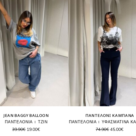
JEAN BAGGY BALLOON
ΠΑΝΤΕΛΌΝΙ ΚΑΜΠΆΝΑ
ΠΑΝΤΕΛΟΝΙΑ
ΤΖΙΝ
ΠΑΝΤΕΛΟΝΙΑ
ΥΦΑΣΜΑΤΙΝΑ ΚΑ
Original
Η
Original
Η
39.90
€
19.00
€
74.90
€
45.00
€
price
τρέχουσα
price
τρέχο