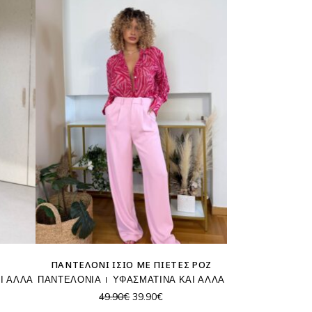
ΠΑΝΤΕΛΌΝΙ ΊΣΙΟ ΜΕ ΠΙΈΤΕΣ ΡΟΖ
Ι ΑΛΛΑ
ΠΑΝΤΕΛΟΝΙΑ
ΥΦΑΣΜΑΤΙΝΑ ΚΑΙ ΑΛΛΑ
Original
Η
49.90
€
39.90
€
υσα
price
τρέχουσα