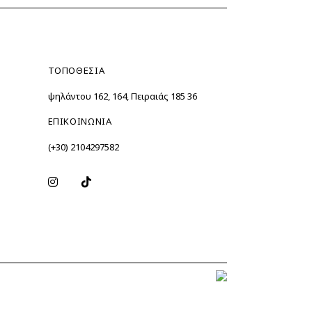
was:
τιμή
49.90€.
είναι:
.
39.90€.
ΤΟΠΟΘΕΣΙΑ
Ὑψηλάντου 162, 164, Πειραιάς 185 36
ΕΠΙΚΟΙΝΩΝΙΑ
(+30) 2104297582