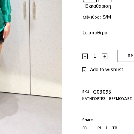
Εκκαθάριση
: S/M
Μέγεθος
Σε απόθεμα
Σορτσάκι με Δαντέλα qua
ΠΡ
Add to wishlist
G03095
SKU:
ΚΑΤΗΓΟΡΊΕΣ:
ΒΕΡΜΟΥΔΕΣ 
Share:
FB
PI
TB