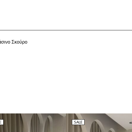
άσινο Σκούρο
E
SALE