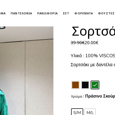
ΩΜΑ
ΠΑΝΤΕΛΟΝΙΑ
ΠΑΝΩΦΟΡΙΑ
ΣΕΤ
ΦΟΡΕΜΑΤΑ
ΦΟΥΣΤΕΣ
Σορτσά
ΒΕΡΜΟΥΔΕΣ – ΣΟΡΤΣ
ΜΠΟΥΦΑΝ-ΠΑΛΤΟ
39.90
€
20.00
€
ΤΖΙΝ
ΠΛΕΚΤΑ
Original
Η
price
τρέχουσα
ΥΦΑΣΜΑΤΙΝΑ ΚΑΙ ΑΛΛΑ
ΣΑΚΑΚΙΑ
was:
τιμή
Υλικό : 100% VISCO
39.90€.
είναι:
ΦΟΥΤΕΡ
20.00€.
Σορτσάκι με δαντέλα 
ΓΟΥΝΕΣ
: Πράσινο Σκού
Χρώμα
S/M
M/L