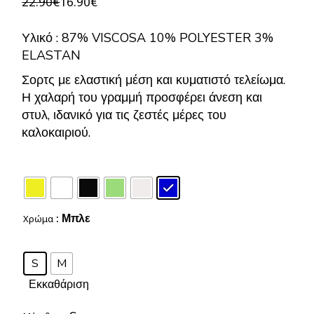
22.90
€
16.90
€
Original
Η
price
τρέχουσα
was:
τιμή
Υλικό : 87% VISCOSA 10% POLYESTER 3%
22.90€.
είναι:
16.90€.
ELASTAN
Σορτς με ελαστική μέση και κυματιστό τελείωμα.
Η χαλαρή του γραμμή προσφέρει άνεση και
στυλ, ιδανικό για τις ζεστές μέρες του
καλοκαιριού.
: Μπλε
Χρώμα
S
M
Εκκαθάριση