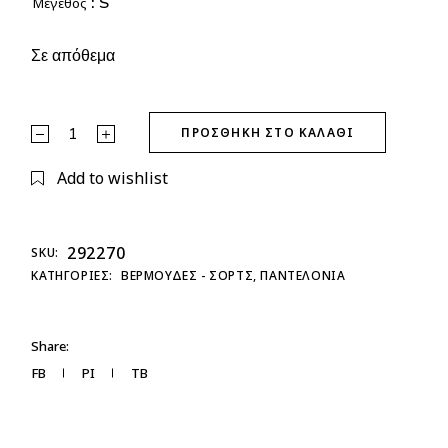
: S
Μέγεθος
Σε απόθεμα
Σορτσάκι Viscosa quantity
ΠΡΟΣΘΉΚΗ ΣΤΟ ΚΑΛΆΘΙ
Add to wishlist
292270
SKU:
ΚΑΤΗΓΟΡΊΕΣ:
ΒΕΡΜΟΥΔΕΣ - ΣΟΡΤΣ
,
ΠΑΝΤΕΛΟΝΙΑ
Share:
FB
PI
TB