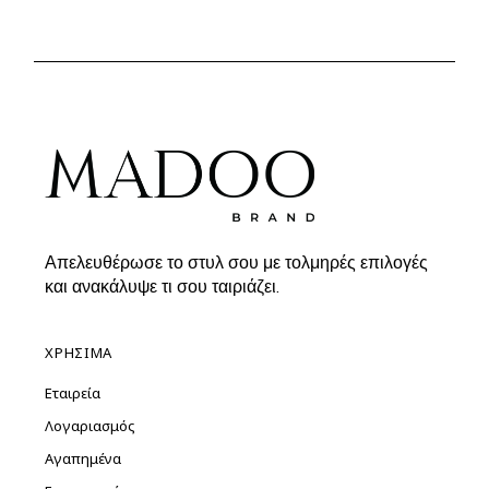
price
τρέχουσα
was:
τιμή
39.90€.
είναι:
19.00€.
Απελευθέρωσε το στυλ σου με τολμηρές επιλογές
και ανακάλυψε τι σου ταιριάζει.
ΧΡΗΣΙΜΑ
Εταιρεία
Λογαριασμός
Αγαπημένα