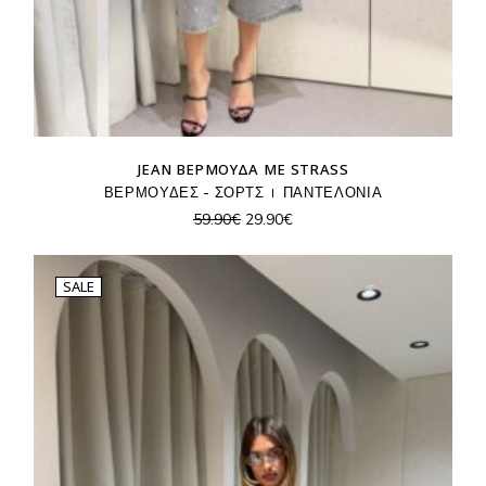
JEAN ΒΕΡΜΟΎΔΑ ΜΕ STRASS
ΒΕΡΜΟΥΔΕΣ - ΣΟΡΤΣ
ΠΑΝΤΕΛΟΝΙΑ
Original
Η
59.90
€
29.90
€
price
τρέχουσα
was:
τιμή
59.90€.
είναι:
29.90€.
SALE