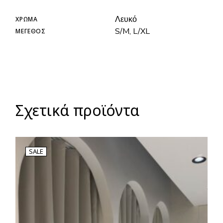
Λευκό
ΧΡΏΜΑ
S/M, L/XL
ΜΈΓΕΘΟΣ
Σχετικά προϊόντα
SALE