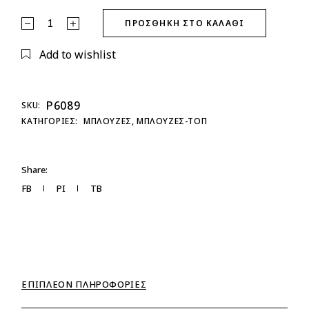
T-shirt Μαργαρίτα quantity
ΠΡΟΣΘΉΚΗ ΣΤΟ ΚΑΛΆΘΙ
Add to wishlist
P6089
SKU:
ΚΑΤΗΓΟΡΊΕΣ:
ΜΠΛΟΥΖΕΣ
,
ΜΠΛΟΥΖΕΣ-ΤΟΠ
Share:
FB
PI
TB
ΕΠΙΠΛΈΟΝ ΠΛΗΡΟΦΟΡΊΕΣ