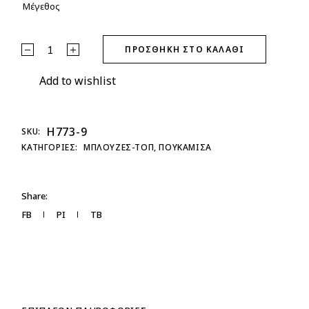
Μέγεθος
Πουκάμισο Διάφανο Καφέ quantity
ΠΡΟΣΘΉΚΗ ΣΤΟ ΚΑΛΆΘΙ
Add to wishlist
H773-9
SKU:
ΚΑΤΗΓΟΡΊΕΣ:
ΜΠΛΟΥΖΕΣ-ΤΟΠ
,
ΠΟΥΚΑΜΙΣΑ
Share:
FB
PI
TB