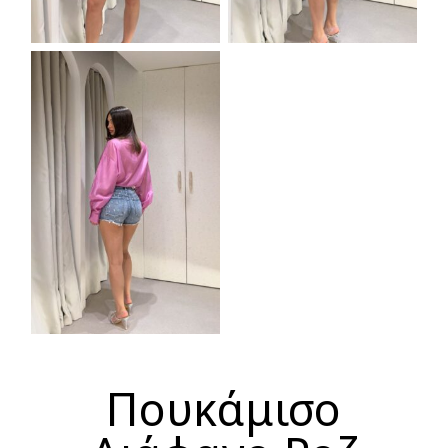
Πουκάμισο