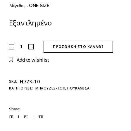
: ONE SIZE
Μέγεθος
Εξαντλημένο
Πουκάμισο Διάφανο Ροζ Σκούρο quantity
ΠΡΟΣΘΉΚΗ ΣΤΟ ΚΑΛΆΘΙ
Add to wishlist
H773-10
SKU:
ΚΑΤΗΓΟΡΊΕΣ:
ΜΠΛΟΥΖΕΣ-ΤΟΠ
,
ΠΟΥΚΑΜΙΣΑ
Share:
FB
PI
TB