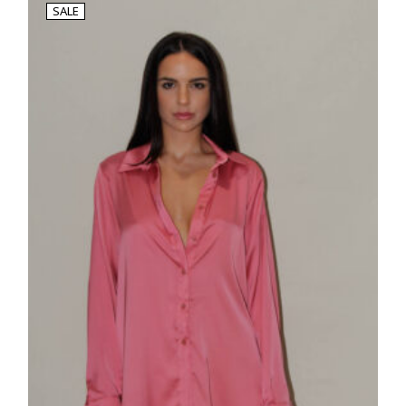
34.90€.
SALE