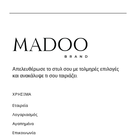
was:
τιμή
119.00€.
είναι:
99.00€.
Απελευθέρωσε το στυλ σου με τολμηρές επιλογές
και ανακάλυψε τι σου ταιριάζει.
ΧΡΗΣΙΜΑ
Εταιρεία
Λογαριασμός
Αγαπημένα
Επικοινωνία